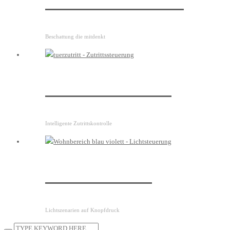
Raffstoresteuerung
Beschattung die mitdenkt
Zutrittssteuerung
Intelligente Zutrittskontrolle
Lichtsteuerung
Lichtszenarien auf Knopfdruck