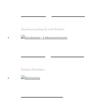
Heizungssteuerung
Einzelraumregelung für mehr Komfort
Lüftungssteuerung
Perfektes Wohnklima
Multimedia