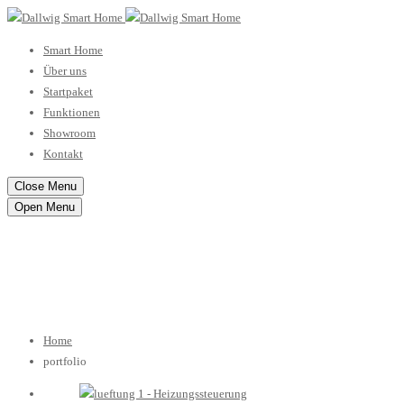
Smart Home
Über uns
Startpaket
Funktionen
Showroom
Kontakt
Close Menu
Open Menu
Portfolio
Home
portfolio