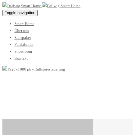
Toggle navigation
Smart Home
Über uns
Startpaket
Funktionen
Showroom
Kontakt
Raffstoresteuerung
24 Januar 2017 / By
dallwigsh