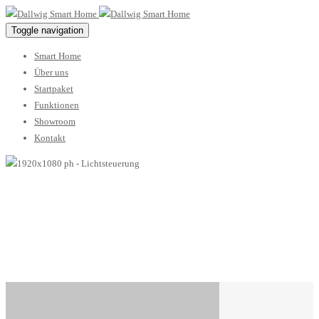
Toggle navigation
Smart Home
Über uns
Startpaket
Funktionen
Showroom
Kontakt
Lichtsteuerung
24 Januar 2017 / By
dallwigsh